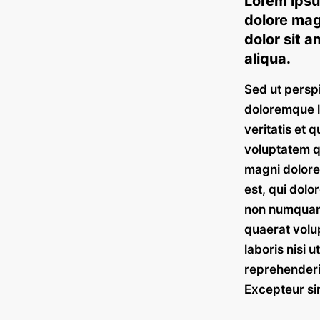
Lorem ipsum
dolore mag
dolor sit a
aliqua.
Sed ut perspi
doloremque l
veritatis et 
voluptatem qu
magni dolore
est, qui dolo
non numquam 
quaerat volu
laboris nisi 
reprehenderit
Excepteur si