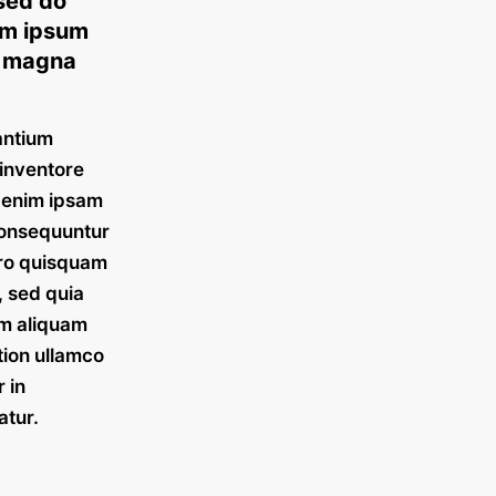
 sed do
em ipsum
re magna
antium
 inventore
o enim ipsam
 consequuntur
rro quisquam
, sed quia
am aliquam
tion ullamco
 in
atur.