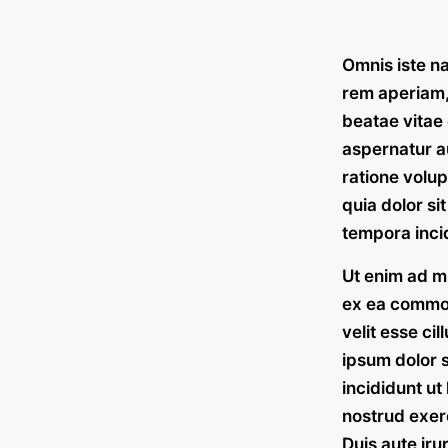
Omnis iste n
rem aperiam, 
beatae vitae
aspernatur au
ratione volu
quia dolor si
tempora inci
Ut enim ad mi
ex ea commod
velit esse ci
ipsum dolor s
incididunt ut
nostrud exerc
Duis aute iru