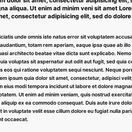
 dolor sit amet, consectetur adipisicing elit,
na aliqua. Ut enim ad minim veni sit amet Lor
met, consectetur adipisicing elit, sed do dolo
ciatis unde omnis iste natus error sit voluptatem accus
audantium, totam rem aperiam, eaque ipsa quae ab illo
quasi architecto beatae vitae dicta sunt explicabo. Nem
ia voluptas sit aspernatur aut odit aut fugit, sed quia
s eos qui ratione voluptatem sequi nesciunt. Neque po
rem ipsum quia dolor sit amet, consectetur, adipisci velit
eius modi tempora incidunt ut labore et dolore magn
ptatem. Ut enim ad minim veniam, quis nostrud exercita
ut aliquip ex ea commodo consequat. Duis aute irure dolor
 in voluptate velit esse cillum dolore eu fugiat nulla pari
nt occaecat.