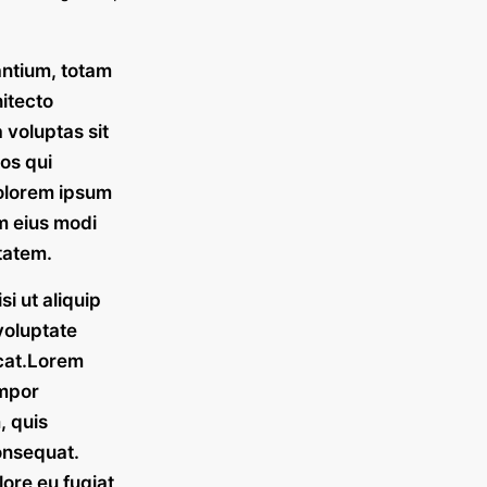
antium, totam
hitecto
 voluptas sit
os qui
dolorem ipsum
am eius modi
tatem.
i ut aliquip
voluptate
ecat.Lorem
empor
, quis
onsequat.
lore eu fugiat