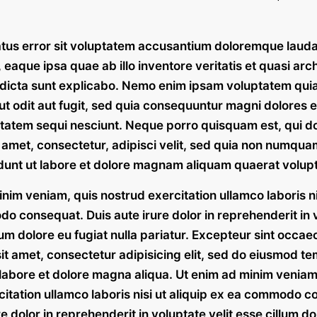
atus error sit voluptatem accusantium doloremque laud
eaque ipsa quae ab illo inventore veritatis et quasi arc
 dicta sunt explicabo. Nemo enim ipsam voluptatem quia
t odit aut fugit, sed quia consequuntur magni dolores e
ptatem sequi nesciunt. Neque porro quisquam est, qui 
t amet, consectetur, adipisci velit, sed quia non numqu
dunt ut labore et dolore magnam aliquam quaerat volup
nim veniam, quis nostrud exercitation ullamco laboris nis
o consequat. Duis aute irure dolor in reprehenderit in 
llum dolore eu fugiat nulla pariatur. Excepteur sint occa
it amet, consectetur adipisicing elit, sed do eiusmod t
 labore et dolore magna aliqua. Ut enim ad minim veniam
itation ullamco laboris nisi ut aliquip ex ea commodo c
re dolor in reprehenderit in voluptate velit esse cillum do