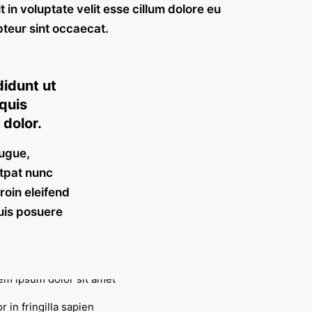
t in voluptate velit esse cillum dolore eu
pteur sint occaecat.
didunt ut
quis
 dolor.
augue,
utpat nunc
roin eleifend
Duis posuere
r in fringilla sapien