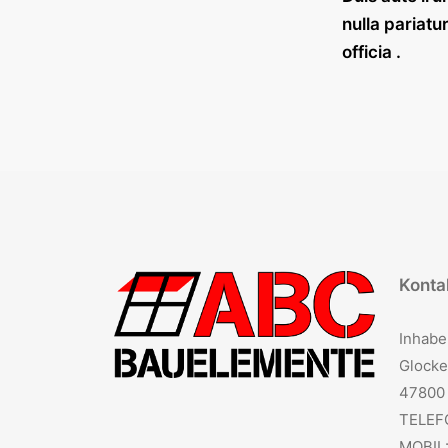
nulla pariatu
officia .
Kontak
Inhabe
Glocke
47800 
TELEF
MOBIL