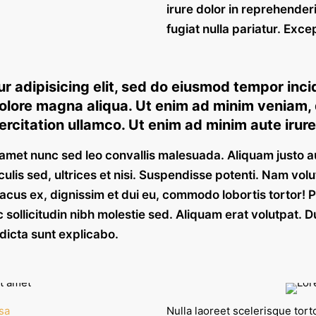
irure dolor in reprehenderi
fugiat nulla pariatur. Exce
r adipisicing elit, sed do eiusmod tempor inci
dolore magna aliqua. Ut enim ad minim veniam, 
rcitation ullamco. Ut enim ad minim aute irure
t amet nunc sed leo convallis malesuada. Aliquam justo 
culis sed, ultrices et nisi. Suspendisse potenti. Nam vol
acus ex, dignissim et dui eu, commodo lobortis tortor! P
c sollicitudin nibh molestie sed. Aliquam erat volutpat. 
dicta sunt explicabo.
sa
Nulla laoreet scelerisque torto