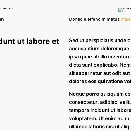
en
Donec eleifend in metus
male
unt ut labore et
Sed ut perspiciatis unde o
accusantium doloremque 
ipsa quae ab illo inventore
dicta sunt explicabo. Ne
sit aspernatur aut odit au
dolores eos qui ratione vo
Neque porro quisquam est,
consectetur, adipisci vel
tempora incidunt ut labo
voluptatem. Ut enim ad mi
ullamco laboris nisi ut al