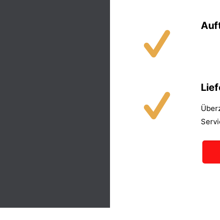
Auf
Lie
Überz
Servi