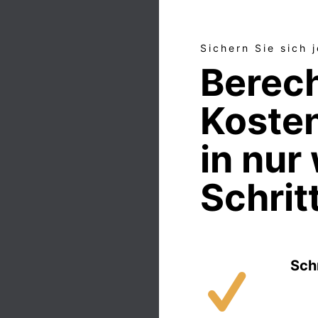
Sichern Sie sich 
Berech
Koste
in nur
Schrit
Sch