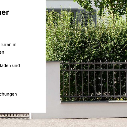
her
Türen in
en
lläden und
achungen